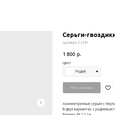
Серьги-гвоздик
Артикул:
С2781
р.
1 800
Цвет
Родий
Нет в наличии
Асимметричные серьги с перл
В двух вариантах: с родиевым
Размер: 9* 1.1 см