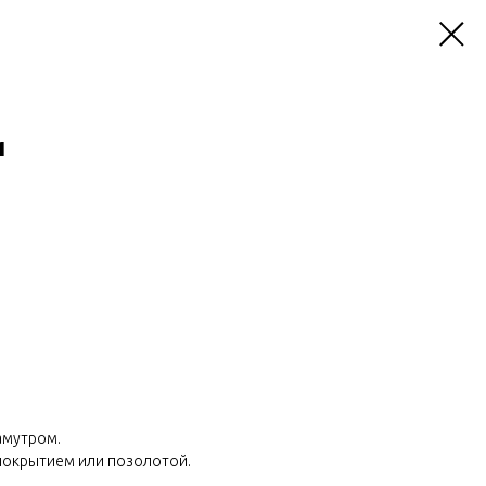
и
амутром.
 покрытием или позолотой.