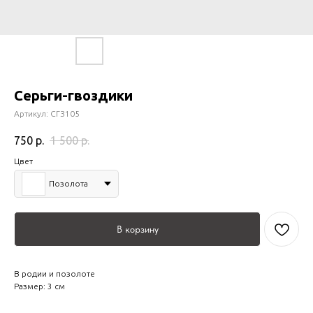
Серьги-гвоздики
Артикул:
СГЗ105
750
р.
1 500
р.
Цвет
Позолота
В корзину
В родии и позолоте
Размер: 3 см