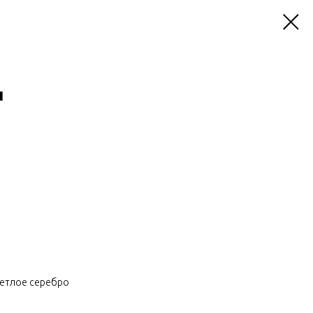
и
светлое серебро