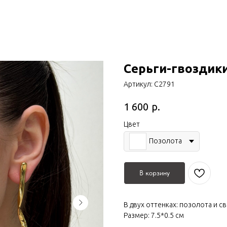
Серьги-гвоздик
Артикул:
С2791
р.
1 600
Цвет
Позолота
В корзину
В двух оттенках: позолота и 
Размер: 7.5*0.5 см