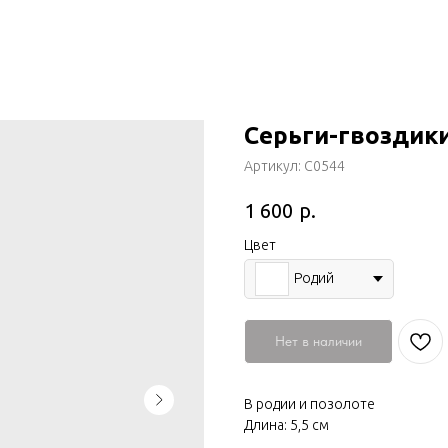
Серьги-гвоздик
Артикул:
С0544
р.
1 600
Цвет
Родий
Нет в наличии
В родии и позолоте
Длина: 5,5 см