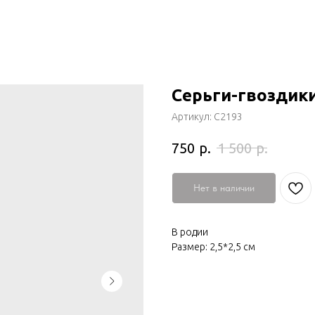
Серьги-гвоздик
Артикул:
С2193
р.
р.
750
1 500
Нет в наличии
В родии
Размер: 2,5*2,5 см