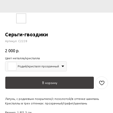
Серьги-гвоздики
Артикул:
С2228
2 000
р.
Цвет металла/кристалла
Родий/кристалл прозрачный
В корзину
Латунь, с родиевым покрытием/с позолотой/в оттенке шампань
Кристаллы в трех оттенках: прозрачный/графит/шампань
Размер: 1,8*1,3 см