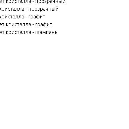
вет кристалла - прозрачный
 кристалла - прозрачный
кристалла - графит
ет кристалла - графит
ет кристалла - шампань