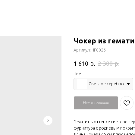
Чокер из гемати
Артикул:
ЧГ0026
р.
р.
1 610
2 300
Цвет
Светлое серебро
Нет в наличии
Гематит в оттенке светлое се
фурнитура с родиевым покры
Длина чокера 45 см плюс цепоч