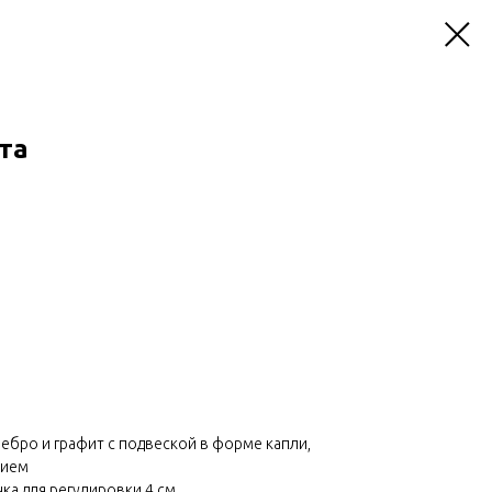
та
ребро и графит с подвеской в форме капли,
тием
ка для регулировки 4 см