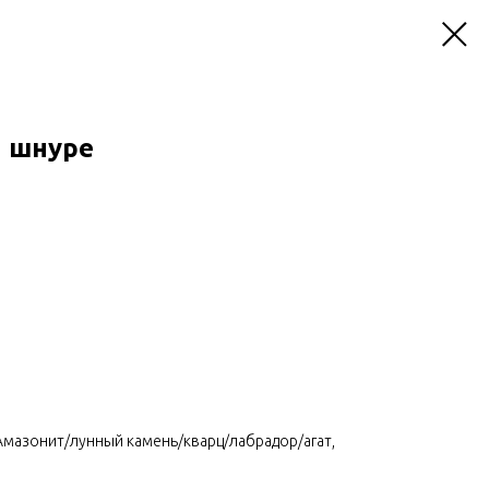
м шнуре
 Амазонит/лунный камень/кварц/лабрадор/агат,