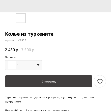
Колье из туркенита
Артикул:
К2933
2 450
р.
3 500
р.
Вариант
1
В корзину
Туркенит, кулон - натуральная ракушка, фурнитура с родиевым
покрытием
Длина 40 см + 5 см цепочка для регулировки