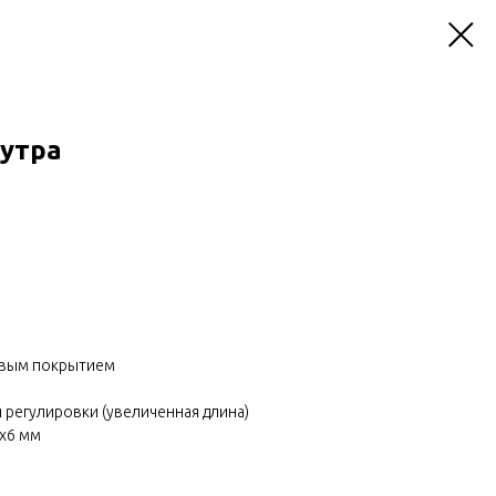
мутра
евым покрытием
ля регулировки (увеличенная длина)
2х6 мм