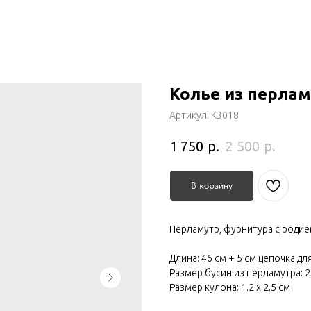
Колье из перла
Артикул:
К3018
р.
р.
1 750
2 500
В корзину
Перламутр, фурнитура с роди
Длина: 46 см + 5 см цепочка д
Размер бусин из перламутра: 
Размер кулона: 1.2 х 2.5 см