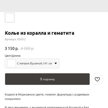
Колье из коралла и гематита
Артикул:
К3012
3 150
р.
4 500
р.
Цвет/длина
С металл.бусиной / 41 см
В корзину
Коралл в Морковном цвете, гематит, фурнитура с родиевым
покрытием
В двух вариантах: с акцентной металлической бусиной и без