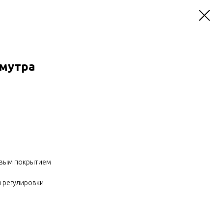
амутра
евым покрытием
ля регулировки