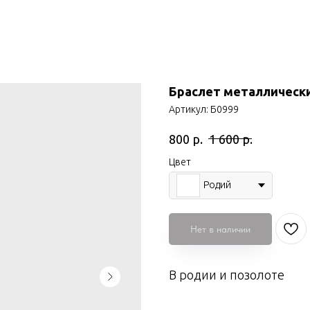
Браслет металлическ
Артикул:
Б0999
р.
р.
800
1 600
Цвет
Родий
Нет в наличии
В родии и позолоте